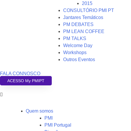
2015
CONSULTÓRIO PMI PT
Jantares Temáticos
PM DEBATES
PM LEAN COFFEE
PM TALKS
Welcome Day
Workshops
Outros Eventos
FALA CONNOSCO
ACESSO My PMIPT
Quem somos
PMI
PMI Portugal