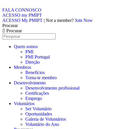
FALA CONNOSCO
ACESSO my PMIPT
ACESSO My PMIPT
| Not a member?
Join Now
Procurar
Procurar
Quem somos
PMI
PMI Portugal
Direção
Membros
Benefícios
Torna-te membro
Desenvolvimento
Desenvolvimento profissional
Certificações
Emprego
Voluntários
Ser Voluntário
Oportunidades
Galeria de Voluntários
Voluntário do Ano