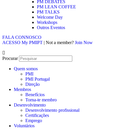
PM DEBATES
PM LEAN COFFEE
PM TALKS
Welcome Day
Workshops
Outros Eventos
FALA CONNOSCO
ACESSO My PMIPT
| Not a member?
Join Now
Procurar
Quem somos
PMI
PMI Portugal
Direção
Membros
Benefícios
Torna-te membro
Desenvolvimento
Desenvolvimento profissional
Certificações
Emprego
Voluntários