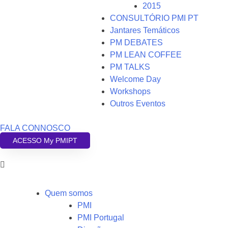
2015
CONSULTÓRIO PMI PT
Jantares Temáticos
PM DEBATES
PM LEAN COFFEE
PM TALKS
Welcome Day
Workshops
Outros Eventos
FALA CONNOSCO
ACESSO My PMIPT
Quem somos
PMI
PMI Portugal