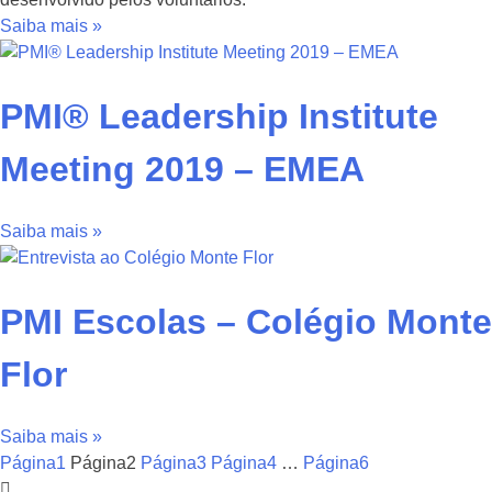
Saiba mais »
PMI® Leadership Institute
Meeting 2019 – EMEA
Saiba mais »
PMI Escolas – Colégio Monte
Flor
Saiba mais »
Página
1
Página
2
Página
3
Página
4
…
Página
6